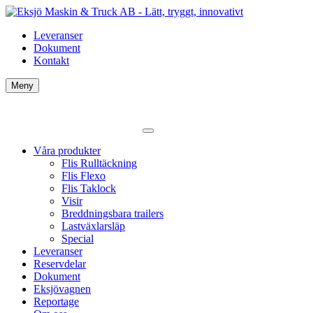
Leveranser
Dokument
Kontakt
Meny
Våra produkter
Flis Rulltäckning
Flis Flexo
Flis Taklock
Visir
Breddningsbara trailers
Lastväxlarsläp
Special
Leveranser
Reservdelar
Dokument
Eksjövagnen
Reportage