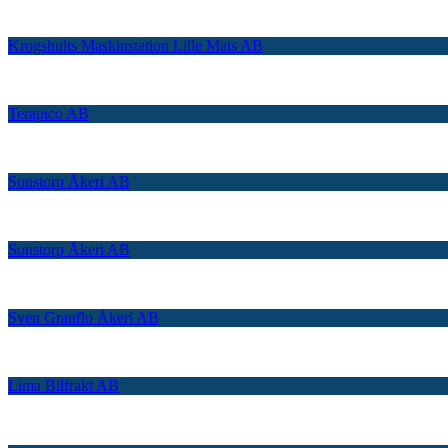
Krogshults Maskinstation Lille Mats AB
Terapico AB
Sonstorp Åkeri AB
Sonstorp Åkeri AB
Sven Granflo Åkeri AB
Lima Bilfrakt AB