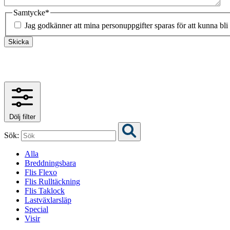
Samtycke
*
Jag godkänner att mina personuppgifter sparas för att kunna bli
Skicka
Dölj filter
Sök:
Alla
Breddningsbara
Flis Flexo
Flis Rulltäckning
Flis Taklock
Lastväxlarsläp
Special
Visir