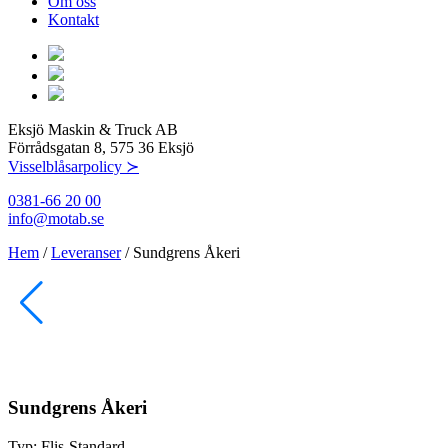
Om oss
Kontakt
Eksjö Maskin & Truck AB
Förrådsgatan 8, 575 36 Eksjö
Visselblåsarpolicy ≻
0381-66 20 00
info@motab.se
Hem
/
Leveranser
/
Sundgrens Åkeri
Sundgrens Åkeri
Typ:
Flis-Standard