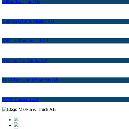
Hillsta Transport AB
Holmen Gård & Maskin AB
Sällvens Entreprenad AB
Svenssons Energiflis AB
MiNi Transport i Kramfors AB
BMR Transport AB