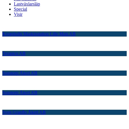
Lastväxlarsläp
Special
Visir
Krogshults Maskinstation Lille Mats AB
Terapico AB
Sonstorp Åkeri AB
Sonstorp Åkeri AB
Sven Granflo Åkeri AB