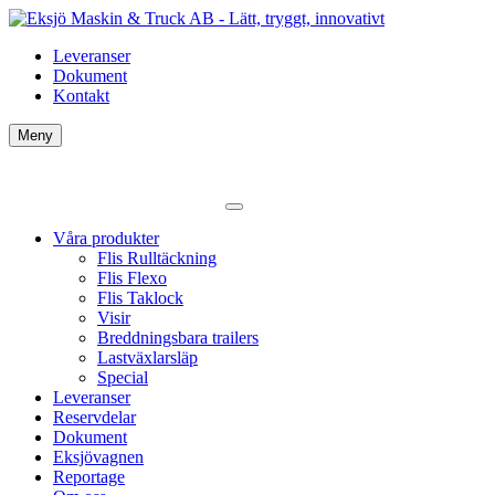
Leveranser
Dokument
Kontakt
Meny
Våra produkter
Flis Rulltäckning
Flis Flexo
Flis Taklock
Visir
Breddningsbara trailers
Lastväxlarsläp
Special
Leveranser
Reservdelar
Dokument
Eksjövagnen
Reportage