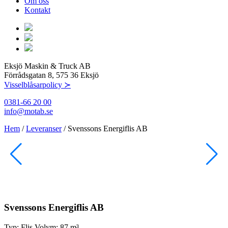
Om oss
Kontakt
Eksjö Maskin & Truck AB
Förrådsgatan 8, 575 36 Eksjö
Visselblåsarpolicy ≻
0381-66 20 00
info@motab.se
Hem
/
Leveranser
/
Svenssons Energiflis AB
Svenssons Energiflis AB
Typ:
Flis
Volym:
87 m³