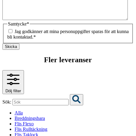
Samtycke
*
Jag godkänner att mina personuppgifter sparas för att kunna
bli kontaktad.
*
Skicka
Fler leveranser
Dölj filter
Sök:
Alla
Breddningsbara
Flis Flexo
Flis Rulltäckning
Flis Taklock