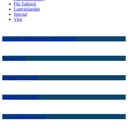
Flis Taklock
Lastväxlarsläp
Special
Visir
Krogshults Maskinstation Lille Mats AB
Terapico AB
Sonstorp Åkeri AB
Sonstorp Åkeri AB
Sven Granflo Åkeri AB