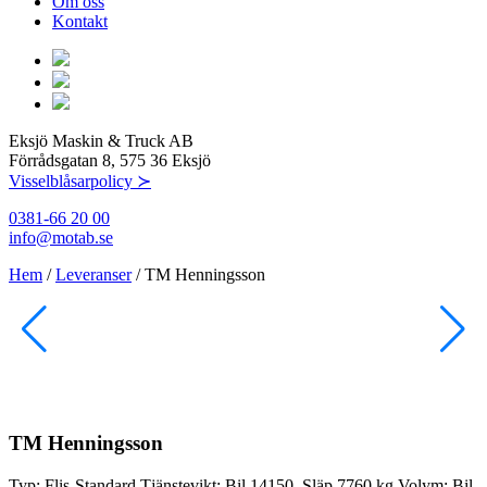
Om oss
Kontakt
Eksjö Maskin & Truck AB
Förrådsgatan 8, 575 36 Eksjö
Visselblåsarpolicy ≻
0381-66 20 00
info@motab.se
Hem
/
Leveranser
/
TM Henningsson
TM Henningsson
Typ:
Flis-Standard
Tjänstevikt:
Bil 14150, Släp 7760 kg
Volym:
Bil