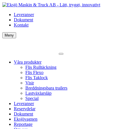
Leveranser
Dokument
Kontakt
Meny
Våra produkter
Flis Rulltäckning
Flis Flexo
Flis Taklock
Visir
Breddningsbara trailers
Lastväxlarsläp
Special
Leveranser
Reservdelar
Dokument
Eksjövagnen
Reportage