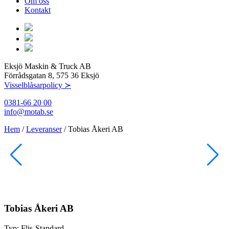
Om oss
Kontakt
Eksjö Maskin & Truck AB
Förrådsgatan 8, 575 36 Eksjö
Visselblåsarpolicy ≻
0381-66 20 00
info@motab.se
Hem
/
Leveranser
/
Tobias Åkeri AB
Tobias Åkeri AB
Typ:
Flis-Standard