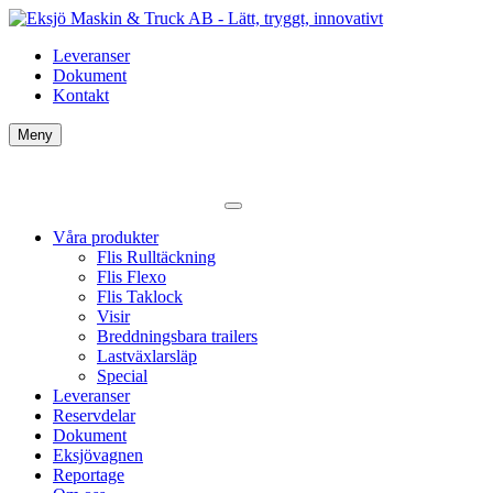
Leveranser
Dokument
Kontakt
Meny
Våra produkter
Flis Rulltäckning
Flis Flexo
Flis Taklock
Visir
Breddningsbara trailers
Lastväxlarsläp
Special
Leveranser
Reservdelar
Dokument
Eksjövagnen
Reportage