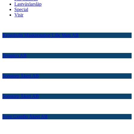
Lastväxlarsläp
Special
Visir
Krogshults Maskinstation Lille Mats AB
Terapico AB
Sonstorp Åkeri AB
Sonstorp Åkeri AB
Sven Granflo Åkeri AB