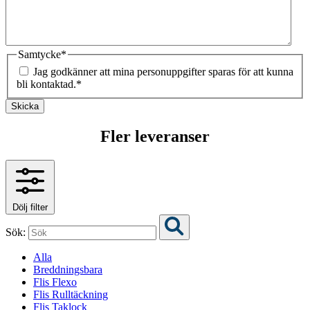
Samtycke
*
Jag godkänner att mina personuppgifter sparas för att kunna
bli kontaktad.
*
Skicka
Fler leveranser
Dölj filter
Sök:
Alla
Breddningsbara
Flis Flexo
Flis Rulltäckning
Flis Taklock