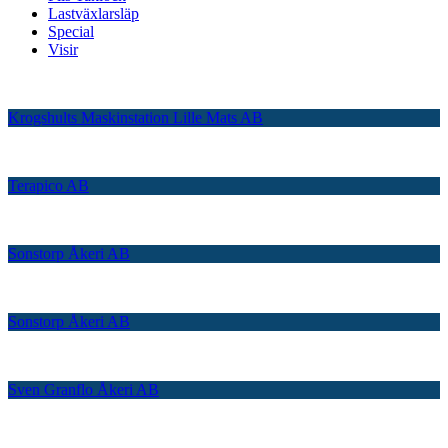
Lastväxlarsläp
Special
Visir
Krogshults Maskinstation Lille Mats AB
Terapico AB
Sonstorp Åkeri AB
Sonstorp Åkeri AB
Sven Granflo Åkeri AB