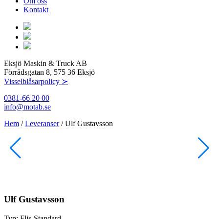
Om oss
Kontakt
Eksjö Maskin & Truck AB
Förrådsgatan 8, 575 36 Eksjö
Visselblåsarpolicy ≻
0381-66 20 00
info@motab.se
Hem
/
Leveranser
/
Ulf Gustavsson
Ulf Gustavsson
Typ:
Flis-Standard