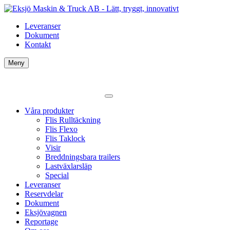
Leveranser
Dokument
Kontakt
Meny
Våra produkter
Flis Rulltäckning
Flis Flexo
Flis Taklock
Visir
Breddningsbara trailers
Lastväxlarsläp
Special
Leveranser
Reservdelar
Dokument
Eksjövagnen
Reportage