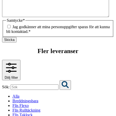
Samtycke
*
Jag godkänner att mina personuppgifter sparas för att kunna
bli kontaktad.
*
Skicka
Fler leveranser
Dölj filter
Sök:
Alla
Breddningsbara
Flis Flexo
Flis Rulltäckning
Flis Taklock