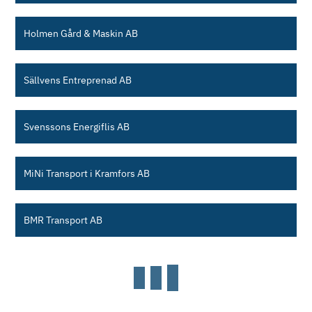
Holmen Gård & Maskin AB
Sällvens Entreprenad AB
Svenssons Energiflis AB
MiNi Transport i Kramfors AB
BMR Transport AB