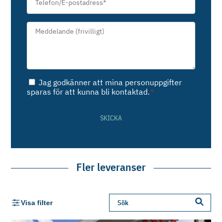
postadress
*
Meddelande*
*
Samtycke
Jag godkänner att mina personuppgifter
*
sparas för att kunna bli kontaktad.
*
SKICKA
Fler leveranser
Visa filter