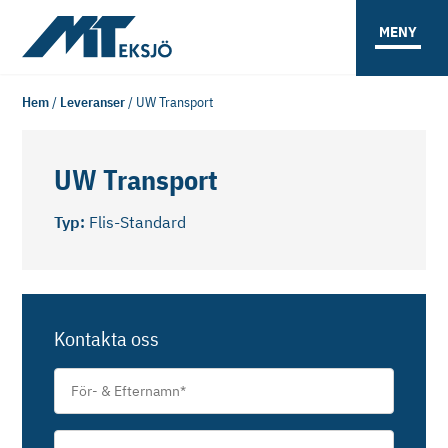
MENY
Hem
/
Leveranser
/
UW Transport
UW Transport
Typ:
Flis-Standard
Kontakta oss
För-
&
Efternamn
*
Telefon/E-