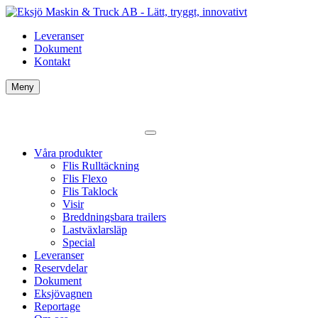
Leveranser
Dokument
Kontakt
Meny
Våra produkter
Flis Rulltäckning
Flis Flexo
Flis Taklock
Visir
Breddningsbara trailers
Lastväxlarsläp
Special
Leveranser
Reservdelar
Dokument
Eksjövagnen
Reportage