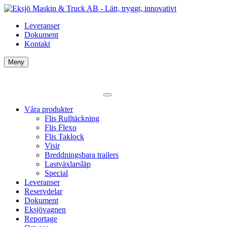
Leveranser
Dokument
Kontakt
Meny
Våra produkter
Flis Rulltäckning
Flis Flexo
Flis Taklock
Visir
Breddningsbara trailers
Lastväxlarsläp
Special
Leveranser
Reservdelar
Dokument
Eksjövagnen
Reportage