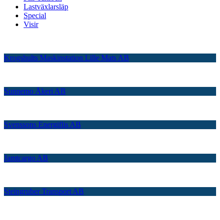
Lastväxlarsläp
Special
Visir
Krogshults Maskinstation Lille Mats AB
Sunnemo Åkeri AB
Svenssons Energiflis AB
Jamtcargo AB
Steingruber Transport AB