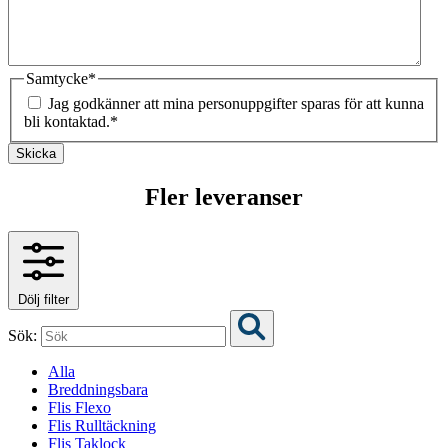
Samtycke
*
Jag godkänner att mina personuppgifter sparas för att kunna
bli kontaktad.
*
Skicka
Fler leveranser
Dölj filter
Sök:
Alla
Breddningsbara
Flis Flexo
Flis Rulltäckning
Flis Taklock