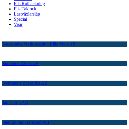
Flis Rulltäckning
Flis Taklock
Lastväxlarsläp
Special
Visir
Krogshults Maskinstation Lille Mats AB
Sunnemo Åkeri AB
Svenssons Energiflis AB
Jamtcargo AB
Steingruber Transport AB