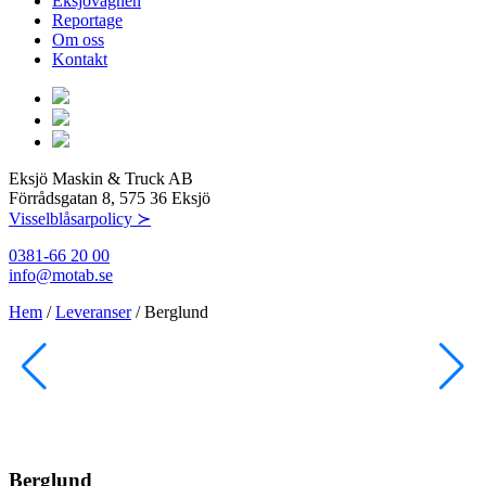
Eksjövagnen
Reportage
Om oss
Kontakt
Eksjö Maskin & Truck AB
Förrådsgatan 8, 575 36 Eksjö
Visselblåsarpolicy ≻
0381-66 20 00
info@motab.se
Hem
/
Leveranser
/
Berglund
Berglund