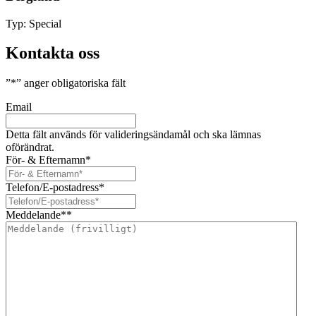
Typ:
Special
Kontakta oss
”
*
” anger obligatoriska fält
Email
Detta fält används för valideringsändamål och ska lämnas
oförändrat.
För- & Efternamn
*
Telefon/E-postadress
*
Meddelande*
*