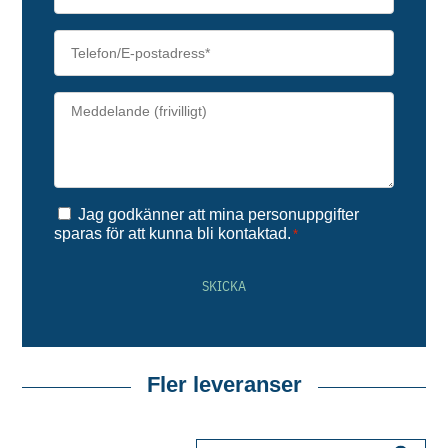
Efternamn
*
Telefon/E-
postadress
*
Meddelande*
*
Samtycke
*
Jag godkänner att mina personuppgifter
sparas för att kunna bli kontaktad.
*
SKICKA
Fler leveranser