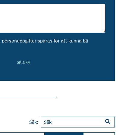
personuppgifter sparas för att kunna bli
SKICKA
Sök: