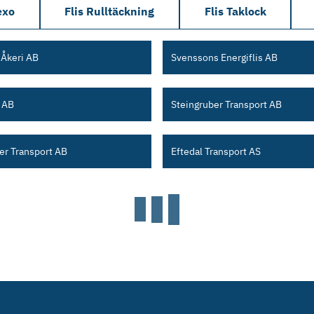
exo
Flis Rulltäckning
Flis Taklock
Åkeri AB
Svenssons Energiflis AB
 AB
Steingruber Transport AB
er Transport AB
Eftedal Transport AS