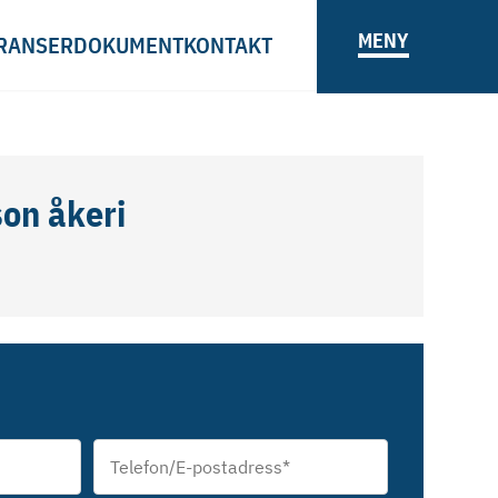
MENY
RANSER
DOKUMENT
KONTAKT
son åkeri
Telefon/E-
postadress
*