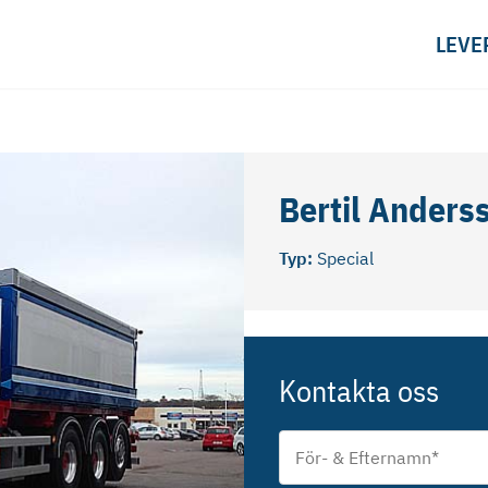
LEVE
Bertil Anders
Typ:
Special
Kontakta oss
För-
&
Efternamn
*