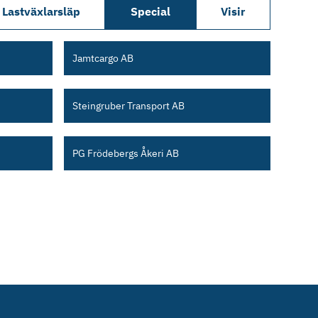
Lastväxlarsläp
Special
Visir
Jamtcargo AB
Steingruber Transport AB
PG Frödebergs Åkeri AB