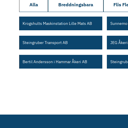
Alla
Breddningsbara
Flis Fl
Krogshults Maskinstation Lille Mats AB
Sunnemo 
Steingruber Transport AB
JEG Åkeri
Bertil Andersson i Hammar Åkeri AB
Steingrub