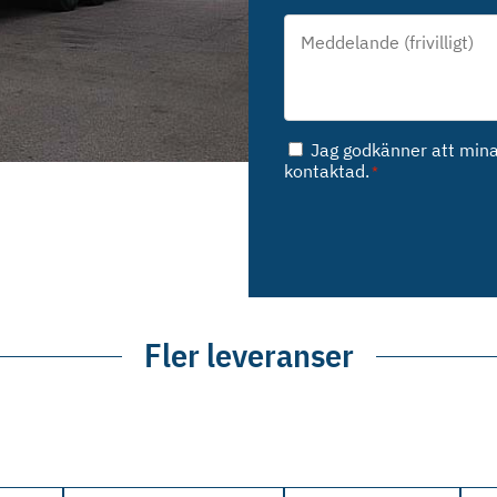
Meddelande*
*
Samtycke
Jag godkänner att mina 
*
kontaktad.
*
Fler leveranser