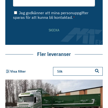
Samtycke
Jag godkänner att mina personuppgifter
*
sparas för att kunna bli kontaktad.
*
SKICKA
Fler leveranser
Visa filter