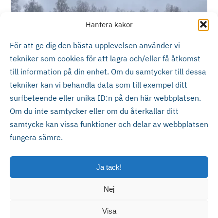
Hantera kakor
För att ge dig den bästa upplevelsen använder vi
tekniker som cookies för att lagra och/eller få åtkomst
till information på din enhet. Om du samtycker till dessa
tekniker kan vi behandla data som till exempel ditt
Göte Janssons Åkeri AB
surfbeteende eller unika ID:n på den här webbplatsen.
Om du inte samtycker eller om du återkallar ditt
samtycke kan vissa funktioner och delar av webbplatsen
fungera sämre.
Ja tack!
Nej
Eksjö Maskin & Truck AB
Förrådsgatan 8, 575 36 Eksjö
Visa
Visselblåsarpolicy ≻