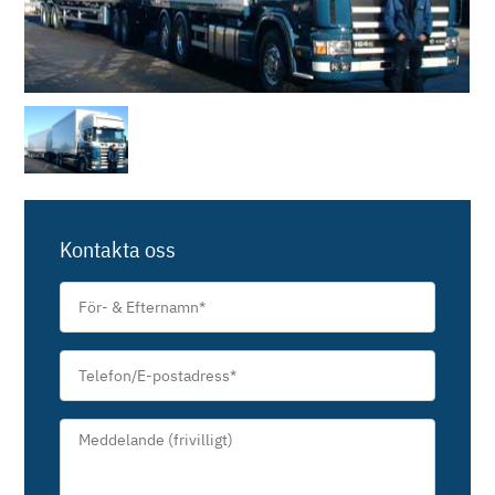
Kontakta oss
För-
&
Efternamn
*
Telefon/E-
postadress
*
Meddelande*
*