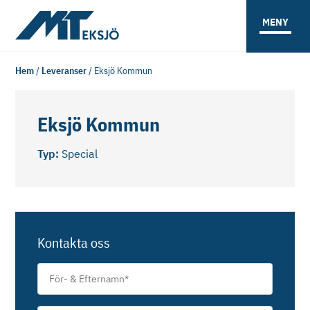
MENY
Hem
/
Leveranser
/
Eksjö Kommun
Eksjö Kommun
Typ:
Special
Kontakta oss
För-
&
Efternamn
*