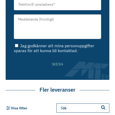
Telefon/E-
postadress
*
Meddelande*
*
Samtycke
Jag godkänner att mina personuppgifter
*
sparas för att kunna bli kontaktad.
*
SKICKA
Fler leveranser
Visa filter