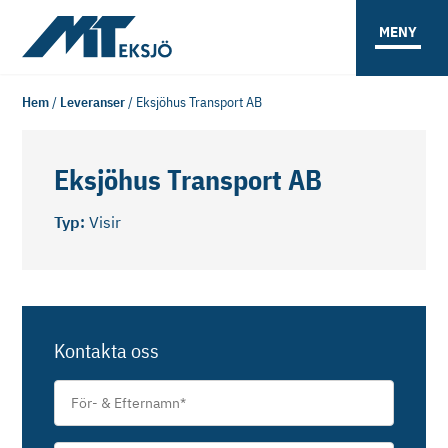
MENY
Hem
/
Leveranser
/
Eksjöhus Transport AB
Eksjöhus Transport AB
Typ:
Visir
Kontakta oss
För-
&
Efternamn
*