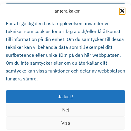
Trygve Bengtsons Åkeri AB
Hantera kakor
För att ge dig den bästa upplevelsen använder vi
JGA AB
tekniker som cookies för att lagra och/eller få åtkomst
till information på din enhet. Om du samtycker till dessa
tekniker kan vi behandla data som till exempel ditt
surfbeteende eller unika ID:n på den här webbplatsen.
Om du inte samtycker eller om du återkallar ditt
samtycke kan vissa funktioner och delar av webbplatsen
fungera sämre.
Ja tack!
Nej
Eksjö Maskin & Truck AB
Förrådsgatan 8, 575 36 Eksjö
Visa
Visselblåsarpolicy ≻