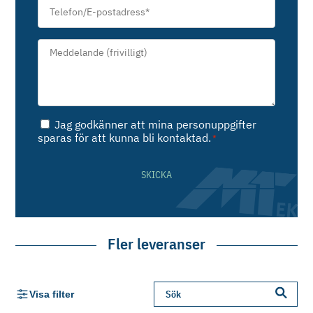
Telefon/E-
postadress
*
Meddelande*
*
Samtycke
Jag godkänner att mina personuppgifter
*
sparas för att kunna bli kontaktad.
*
SKICKA
Fler leveranser
Visa filter