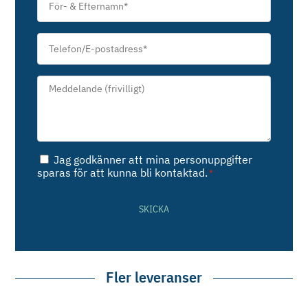
&
Efternamn
*
Telefon/E-
postadress
*
Meddelande*
*
Samtycke
Jag godkänner att mina personuppgifter
*
sparas för att kunna bli kontaktad.
*
SKICKA
Fler leveranser