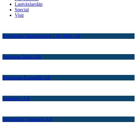
Lastväxlarsläp
Special
Visir
Krogshults Maskinstation Lille Mats AB
Sunnemo Åkeri AB
Svenssons Energiflis AB
Jamtcargo AB
Steingruber Transport AB