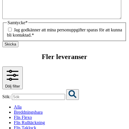
Samtycke
*
Jag godkänner att mina personuppgifter sparas för att kunna
bli kontaktad.
*
Skicka
Fler leveranser
Dölj filter
Sök:
Alla
Breddningsbara
Flis Flexo
Flis Rulltäckning
Flis Taklock