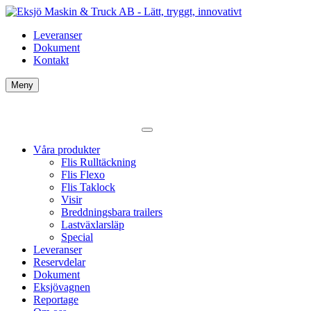
Leveranser
Dokument
Kontakt
Meny
Våra produkter
Flis Rulltäckning
Flis Flexo
Flis Taklock
Visir
Breddningsbara trailers
Lastväxlarsläp
Special
Leveranser
Reservdelar
Dokument
Eksjövagnen
Reportage