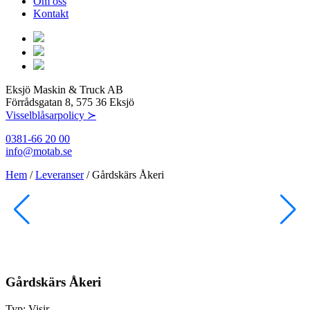
Om oss
Kontakt
Eksjö Maskin & Truck AB
Förrådsgatan 8, 575 36 Eksjö
Visselblåsarpolicy ≻
0381-66 20 00
info@motab.se
Hem
/
Leveranser
/
Gårdskärs Åkeri
Gårdskärs Åkeri
Typ:
Visir