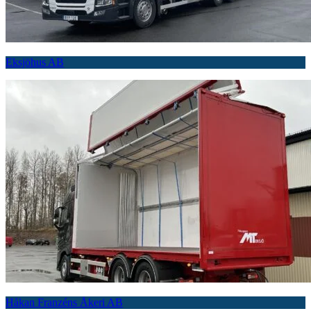
Eksjöhus AB
Håkan Franzéns Åkeri AB