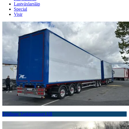
Lastväxlarsläp
Special
Visir
Frödinge Tanktransport AB