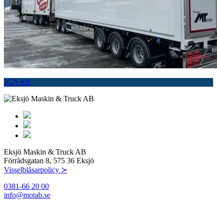
JGA AB
Eksjö Maskin & Truck AB
Förrådsgatan 8, 575 36 Eksjö
Visselblåsarpolicy ≻
0381-66 20 00
info@motab.se