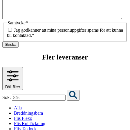
Samtycke
*
Jag godkänner att mina personuppgifter sparas för att kunna
bli kontaktad.
*
Skicka
Fler leveranser
Dölj filter
Sök:
Alla
Breddningsbara
Flis Flexo
Flis Rulltäckning
Flis Taklock