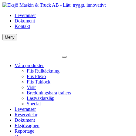
Leveranser
Dokument
Kontakt
Meny
Våra produkter
Flis Rulltäckning
Flis Flexo
Flis Taklock
Visir
Breddningsbara trailers
Lastväxlarsläp
Special
Leveranser
Reservdelar
Dokument
Eksjövagnen
Reportage