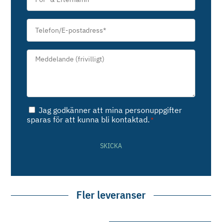
Efternamn
*
Telefon/E-
postadress
*
Meddelande*
*
Samtycke
Jag godkänner att mina personuppgifter
*
sparas för att kunna bli kontaktad.
*
SKICKA
Fler leveranser