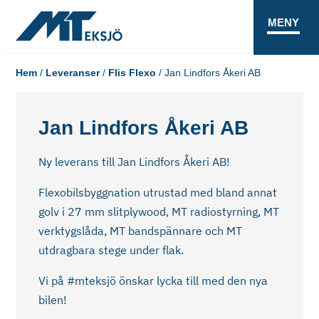
MENY
Hem
/
Leveranser
/
Flis Flexo
/
Jan Lindfors Åkeri AB
Jan Lindfors Åkeri AB
Ny leverans till Jan Lindfors Åkeri AB!
Flexobilsbyggnation utrustad med bland annat
golv i 27 mm slitplywood, MT radiostyrning, MT
verktygslåda, MT bandspännare och MT
utdragbara stege under flak.
Vi på #mteksjö önskar lycka till med den nya
bilen!