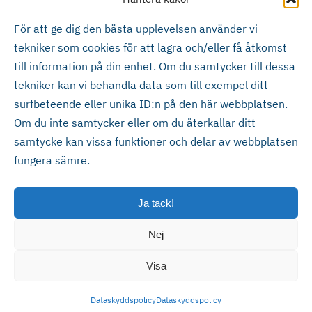
Vigo Edbergs Transport AB
För att ge dig den bästa upplevelsen använder vi
tekniker som cookies för att lagra och/eller få åtkomst
Lima Bilfrakt AB
till information på din enhet. Om du samtycker till dessa
tekniker kan vi behandla data som till exempel ditt
Fredric Liögårds Transport AB
surfbeteende eller unika ID:n på den här webbplatsen.
Om du inte samtycker eller om du återkallar ditt
samtycke kan vissa funktioner och delar av webbplatsen
fungera sämre.
Ja tack!
Nej
Eksjö Maskin & Truck AB
Förrådsgatan 8, 575 36 Eksjö
Visa
Visselblåsarpolicy ≻
0381-66 20 00
Dataskyddspolicy
Dataskyddspolicy
info@motab.se