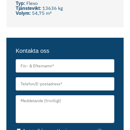
Flexo
Typ:
13636 kg
Tjänstevikt:
54,75 m³
Volym:
Kontakta oss
För-
&
Efternamn
*
Telefon/E-
postadress
*
Meddelande*
*
Samtycke
*