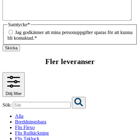
Samtycke
*
Jag godkänner att mina personuppgifter sparas för att kunna
bli kontaktad.
*
Skicka
Fler leveranser
Dölj filter
Sök:
Alla
Breddningsbara
Flis Flexo
Flis Rulltäckning
Flis Taklock