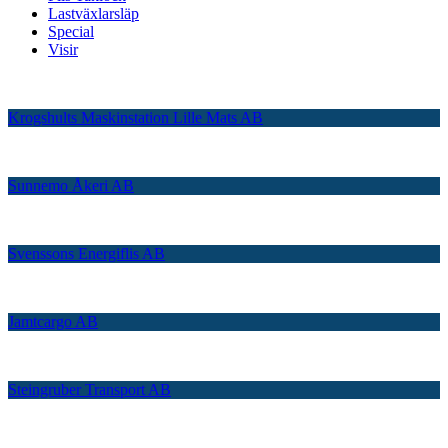
Lastväxlarsläp
Special
Visir
Krogshults Maskinstation Lille Mats AB
Sunnemo Åkeri AB
Svenssons Energiflis AB
Jamtcargo AB
Steingruber Transport AB