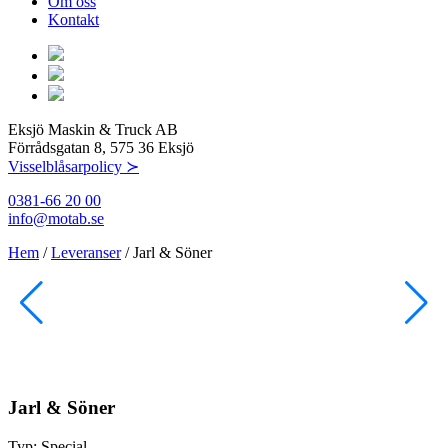
Om oss
Kontakt
Eksjö Maskin & Truck AB
Förrådsgatan 8, 575 36 Eksjö
Visselblåsarpolicy ≻
0381-66 20 00
info@motab.se
Hem
/
Leveranser
/
Jarl & Söner
Jarl & Söner
Typ:
Special