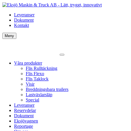
Leveranser
Dokument
Kontakt
Meny
Våra produkter
Flis Rulltäckning
Flis Flexo
Flis Taklock
Visir
Breddningsbara trailers
Lastväxlarsläp
Special
Leveranser
Reservdelar
Dokument
Eksjövagnen
Reportage