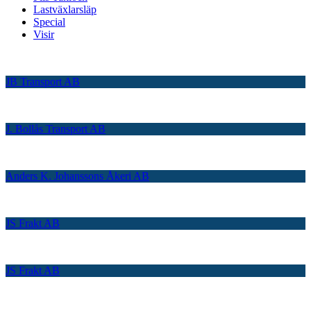
Lastväxlarsläp
Special
Visir
JB Transport AB
J. Bollås Transport AB
Anders K. Johanssons Åkeri AB
JS Frakt AB
JS Frakt AB