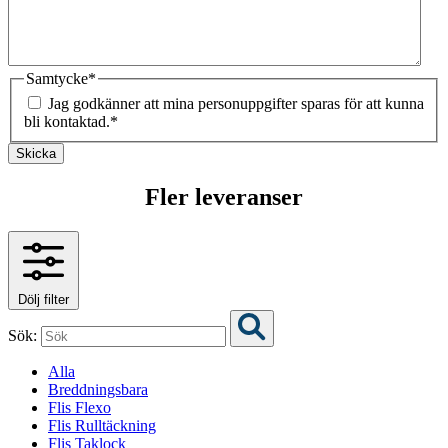
Samtycke
*
Jag godkänner att mina personuppgifter sparas för att kunna
bli kontaktad.
*
Skicka
Fler leveranser
Dölj filter
Sök:
Alla
Breddningsbara
Flis Flexo
Flis Rulltäckning
Flis Taklock