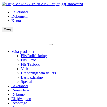
Leveranser
Dokument
Kontakt
Meny
Våra produkter
Flis Rulltäckning
Flis Flexo
Flis Taklock
Visir
Breddningsbara trailers
Lastväxlarsläp
Special
Leveranser
Reservdelar
Dokument
Eksjövagnen
Reportage