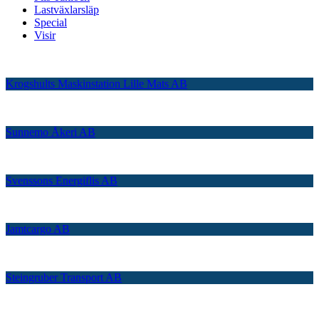
Lastväxlarsläp
Special
Visir
Krogshults Maskinstation Lille Mats AB
Sunnemo Åkeri AB
Svenssons Energiflis AB
Jamtcargo AB
Steingruber Transport AB