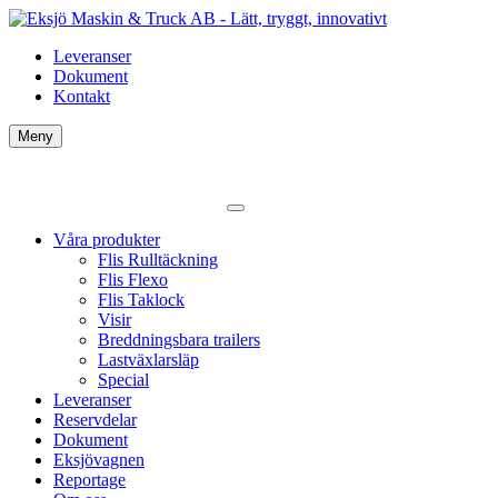
Leveranser
Dokument
Kontakt
Meny
Våra produkter
Flis Rulltäckning
Flis Flexo
Flis Taklock
Visir
Breddningsbara trailers
Lastväxlarsläp
Special
Leveranser
Reservdelar
Dokument
Eksjövagnen
Reportage