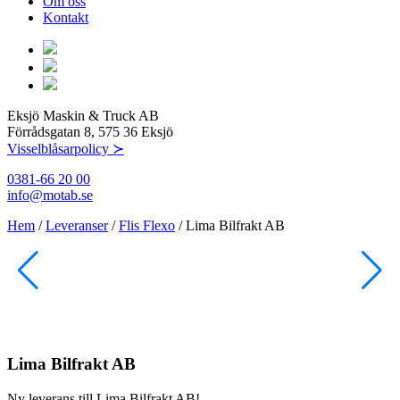
Om oss
Kontakt
Eksjö Maskin & Truck AB
Förrådsgatan 8, 575 36 Eksjö
Visselblåsarpolicy ≻
0381-66 20 00
info@motab.se
Hem
/
Leveranser
/
Flis Flexo
/
Lima Bilfrakt AB
Lima Bilfrakt AB
Ny leverans till Lima Bilfrakt AB!