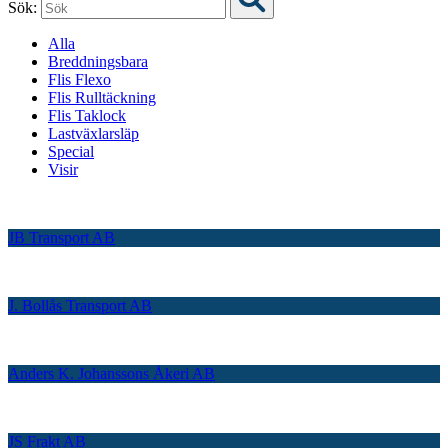
Sök:
Alla
Breddningsbara
Flis Flexo
Flis Rulltäckning
Flis Taklock
Lastväxlarsläp
Special
Visir
JB Transport AB
J. Bollås Transport AB
Anders K. Johanssons Åkeri AB
JS Frakt AB