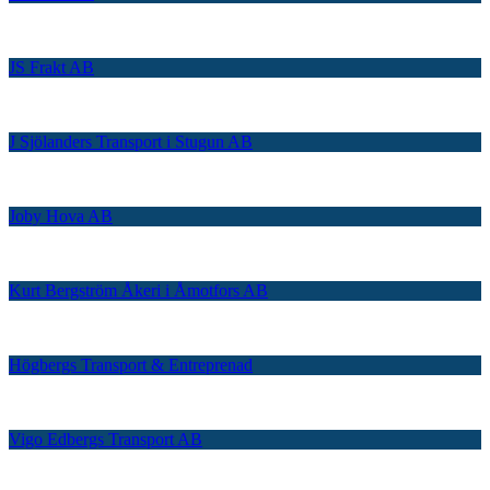
JS Frakt AB
J Sjölanders Transport i Stugun AB
Joby Hova AB
Kurt Bergström Åkeri i Åmotfors AB
Högbergs Transport & Entreprenad
Vigo Edbergs Transport AB