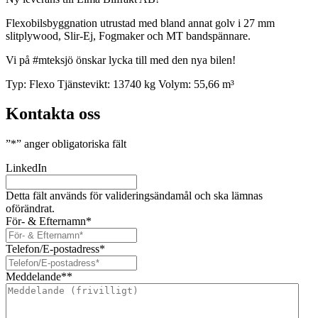
Flexobilsbyggnation utrustad med bland annat golv i 27 mm
slitplywood, Slir-Ej, Fogmaker och MT bandspännare.
Vi på #mteksjö önskar lycka till med den nya bilen!
Typ:
Flexo
Tjänstevikt:
13740 kg
Volym:
55,66 m³
Kontakta oss
”
*
” anger obligatoriska fält
LinkedIn
Detta fält används för valideringsändamål och ska lämnas
oförändrat.
För- & Efternamn
*
Telefon/E-postadress
*
Meddelande*
*