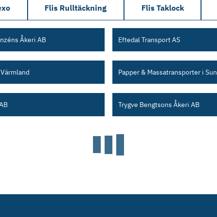
exo
Flis Rulltäckning
Flis Taklock
nzéns Åkeri AB
Eftedal Transport AS
 Värmland
Papper & Massatransporter i Sun
 AB
Trygve Bengtsons Åkeri AB