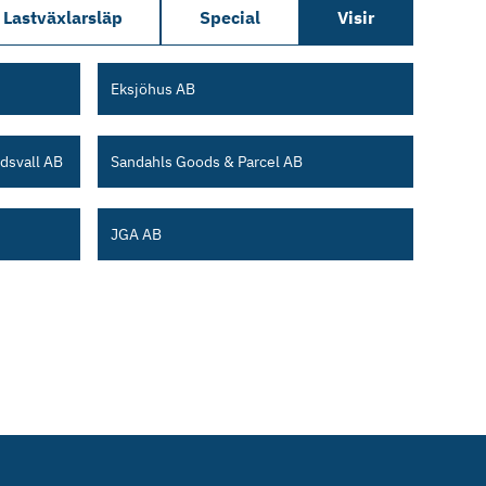
Lastväxlarsläp
Special
Visir
Eksjöhus AB
dsvall AB
Sandahls Goods & Parcel AB
JGA AB