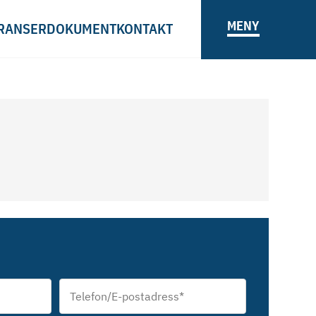
MENY
RANSER
DOKUMENT
KONTAKT
Telefon/E-
postadress
*