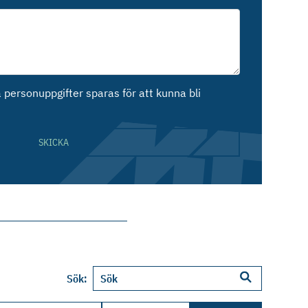
personuppgifter sparas för att kunna bli
SKICKA
Sök: