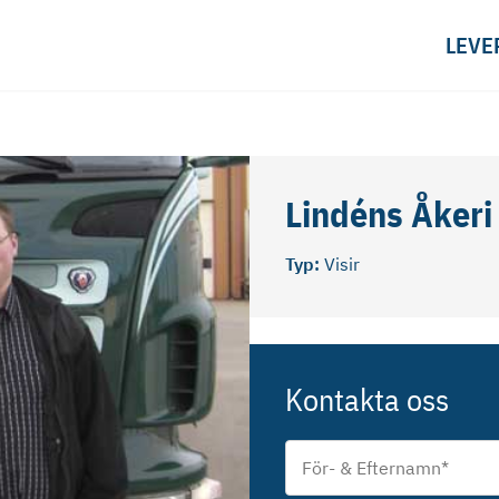
LEVE
Lindéns Åkeri
Typ:
Visir
Kontakta oss
För-
&
Efternamn
*