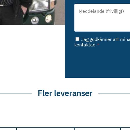
Meddelande*
*
Samtycke
Jag godkänner att mina 
*
kontaktad.
*
Fler leveranser