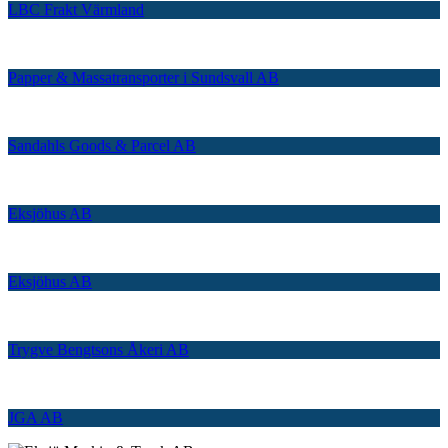
LBC Frakt Värmland
Papper & Massatransporter i Sundsvall AB
Sandahls Goods & Parcel AB
Eksjöhus AB
Eksjöhus AB
Trygve Bengtsons Åkeri AB
JGA AB