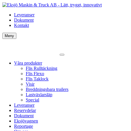
Leveranser
Dokument
Kontakt
Meny
Våra produkter
Flis Rulltäckning
Flis Flexo
Flis Taklock
Visir
Breddningsbara trailers
Lastväxlarsläp
Special
Leveranser
Reservdelar
Dokument
Eksjövagnen
Reportage