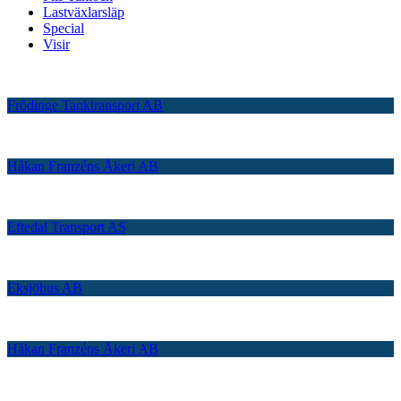
Lastväxlarsläp
Special
Visir
Frödinge Tanktransport AB
Håkan Franzéns Åkeri AB
Eftedal Transport AS
Eksjöhus AB
Håkan Franzéns Åkeri AB