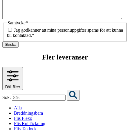
Samtycke
*
Jag godkänner att mina personuppgifter sparas för att kunna
bli kontaktad.
*
Skicka
Fler leveranser
Dölj filter
Sök:
Alla
Breddningsbara
Flis Flexo
Flis Rulltäckning
Flis Taklock