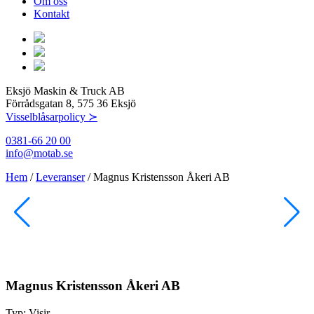
Om oss
Kontakt
Eksjö Maskin & Truck AB
Förrådsgatan 8, 575 36 Eksjö
Visselblåsarpolicy ≻
0381-66 20 00
info@motab.se
Hem
/
Leveranser
/
Magnus Kristensson Åkeri AB
Magnus Kristensson Åkeri AB
Typ:
Visir