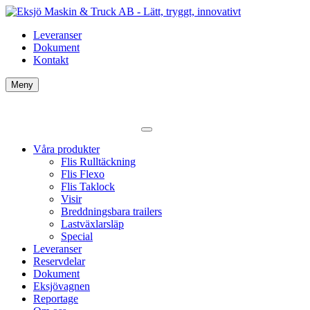
Leveranser
Dokument
Kontakt
Meny
Våra produkter
Flis Rulltäckning
Flis Flexo
Flis Taklock
Visir
Breddningsbara trailers
Lastväxlarsläp
Special
Leveranser
Reservdelar
Dokument
Eksjövagnen
Reportage