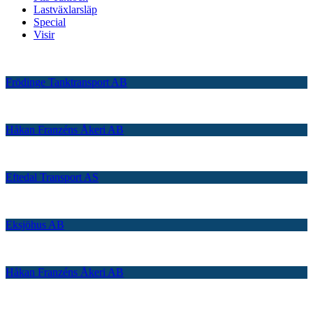
Lastväxlarsläp
Special
Visir
Frödinge Tanktransport AB
Håkan Franzéns Åkeri AB
Eftedal Transport AS
Eksjöhus AB
Håkan Franzéns Åkeri AB