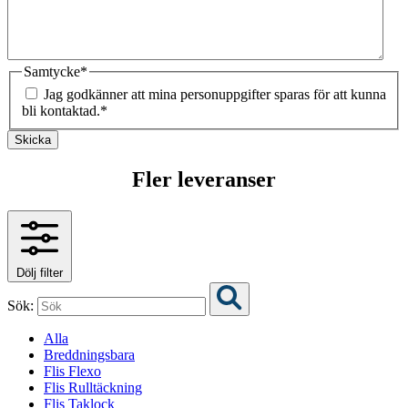
Samtycke
*
Jag godkänner att mina personuppgifter sparas för att kunna
bli kontaktad.
*
Skicka
Fler leveranser
Dölj filter
Sök:
Alla
Breddningsbara
Flis Flexo
Flis Rulltäckning
Flis Taklock