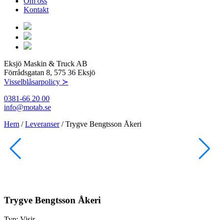
Om oss
Kontakt
Eksjö Maskin & Truck AB
Förrådsgatan 8, 575 36 Eksjö
Visselblåsarpolicy ≻
0381-66 20 00
info@motab.se
Hem
/
Leveranser
/
Trygve Bengtsson Åkeri
Trygve Bengtsson Åkeri
Typ:
Visir