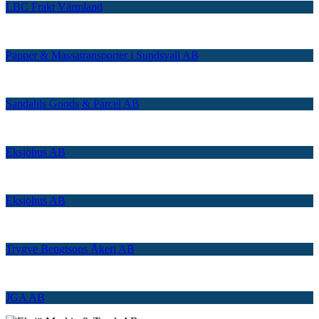
LBC Frakt Värmland
Papper & Massatransporter i Sundsvall AB
Sandahls Goods & Parcel AB
Eksjöhus AB
Eksjöhus AB
Trygve Bengtsons Åkeri AB
JGA AB