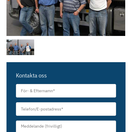
Kontakta oss
För-
&
Efternamn
*
Telefon/E-
postadress
*
Meddelande*
*