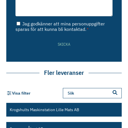
Samtycke
Jag godkänner att mina personuppgifter
*
sparas för att kunna bli kontaktad.
*
SKICKA
Fler leveranser
Visa filter
Krogshults Maskinstation Lille Mats AB