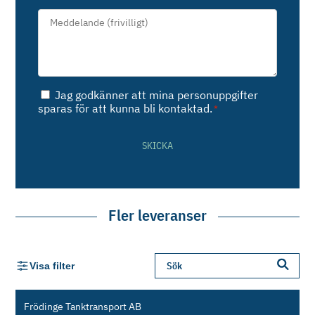
Meddelande*
*
Samtycke
Jag godkänner att mina personuppgifter
*
sparas för att kunna bli kontaktad.
*
SKICKA
Fler leveranser
Visa filter
Frödinge Tanktransport AB