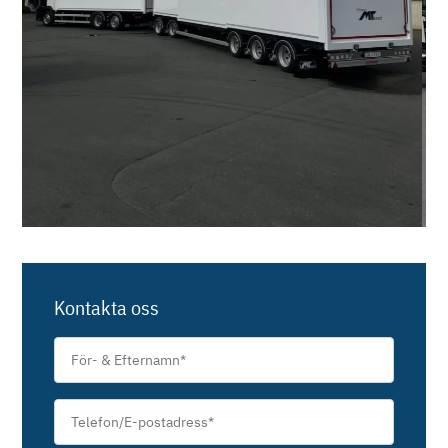
Kontakta oss
För-
&
Efternamn
*
Telefon/E-
postadress
*