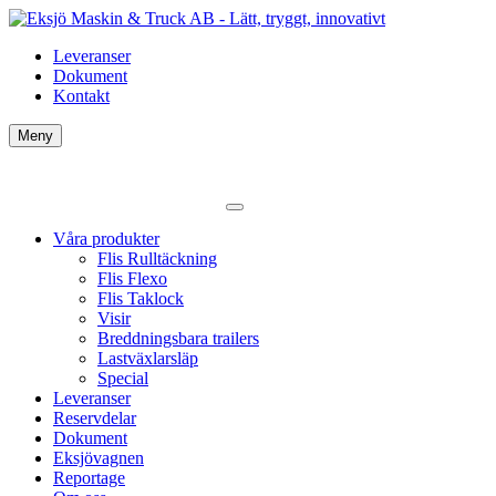
Leveranser
Dokument
Kontakt
Meny
Våra produkter
Flis Rulltäckning
Flis Flexo
Flis Taklock
Visir
Breddningsbara trailers
Lastväxlarsläp
Special
Leveranser
Reservdelar
Dokument
Eksjövagnen
Reportage