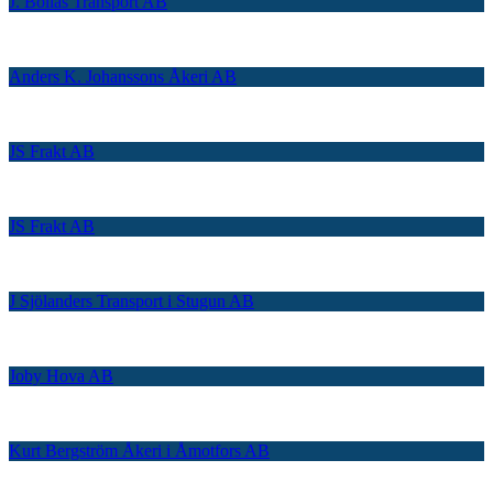
J. Bollås Transport AB
Anders K. Johanssons Åkeri AB
JS Frakt AB
JS Frakt AB
J Sjölanders Transport i Stugun AB
Joby Hova AB
Kurt Bergström Åkeri i Åmotfors AB