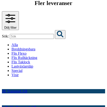
Fler leveranser
Dölj filter
Sök:
Alla
Breddningsbara
Flis Flexo
Flis Rulltäckning
Flis Taklock
Lastväxlarsläp
Special
Visir
JB Transport AB