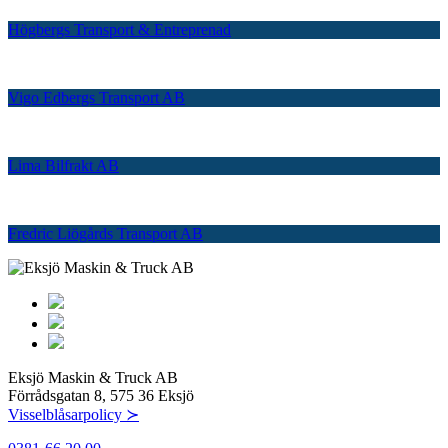
Högbergs Transport & Entreprenad
Vigo Edbergs Transport AB
Lima Bilfrakt AB
Fredric Liögårds Transport AB
Eksjö Maskin & Truck AB
Förrådsgatan 8, 575 36 Eksjö
Visselblåsarpolicy ≻